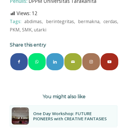
Penulis:
DPPM Universitas Tarakanita
Views:
12
Tags:
abdimas
,
berintegritas
,
bermakna
,
cerdas
,
PKM
,
SMK
,
utarki
Share this entry
You might also like
One Day Workshop: FUTURE
PIONEERS with CREATIVE FANTASIES