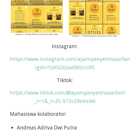
Instagram:
https://www.instagram.com/ayampenyetmasarfan
igsh=YzA5OGoxdWIzcnR5
Tiktok:
https://www.tiktok.com/@ayampenyetmasarfan?
_r=1&_t=ZS-973v2ReVmk6
Mahasiswa kolaborator:
Andreas Aditya Dwi Putra