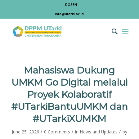
DOSEN
info@utarki.ac.id
Mahasiswa Dukung
UMKM Go Digital melalui
Proyek Kolaboratif
#UTarkiBantuUMKM dan
#UTarkiXUMKM
/
/
/
June 25, 2026
0 Comments
in
News and Updates
by