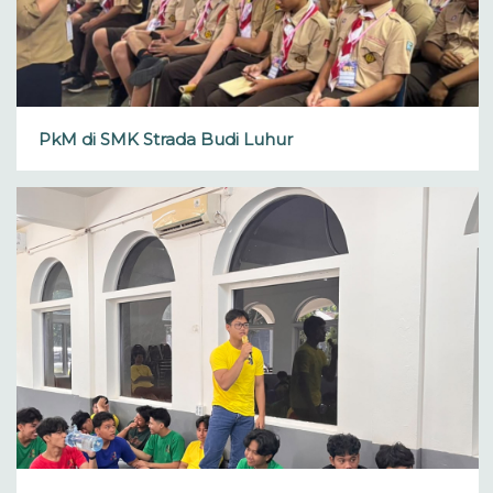
PkM di SMK Strada Budi Luhur